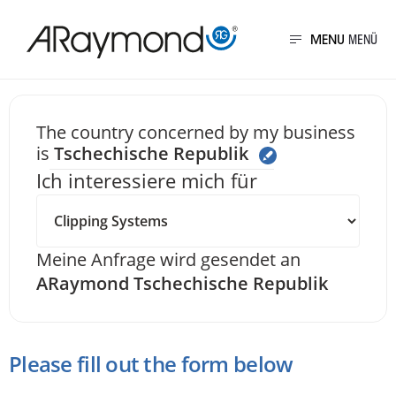
Direkt
zum
MENU
Inhalt
Senden Sie uns eine 
The country concerned by my business
is
Tschechische Republik
Ich interessiere mich für
Meine Anfrage wird gesendet an
ARaymond Tschechische Republik
Please fill out the form below