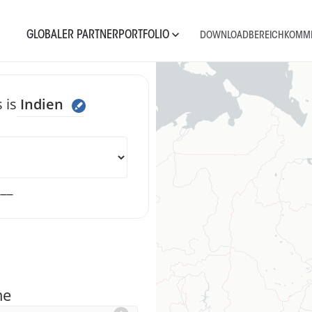
GLOBALER PARTNER
PORTFOLIO
DOWNLOADBEREICH
KOMME
 is
Indien
 uns eine Nach
___
me