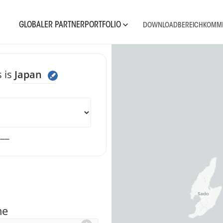
GLOBALER PARTNER
PORTFOLIO
DOWNLOADBEREICH
KOMME
 is
Japan
e uns eine Nac
___
me