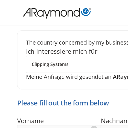
Direkt
zum
Inhalt
The country concerned by my business
Ich interessiere mich für
Senden Si
Meine Anfrage wird gesendet an
ARay
Please fill out the form below
Vorname
Nachna