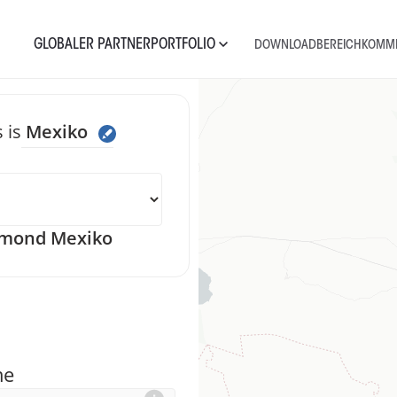
GLOBALER PARTNER
PORTFOLIO
DOWNLOADBEREICH
KOMME
 is
Mexiko
e uns eine Nach
mond Mexiko
me