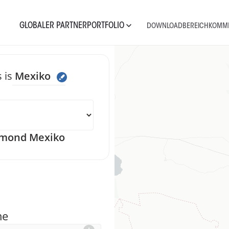
GLOBALER PARTNER
PORTFOLIO
DOWNLOADBEREICH
KOMME
 is
Mexiko
e uns eine Nach
mond Mexiko
me