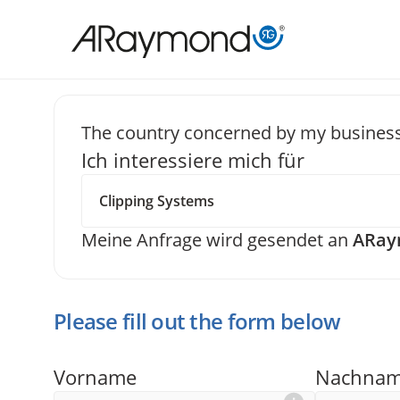
Direkt
zum
Inhalt
The country concerned by my business
Ich interessiere mich für
Senden Si
Meine Anfrage wird gesendet an
ARay
Please fill out the form below
Vorname
Nachna