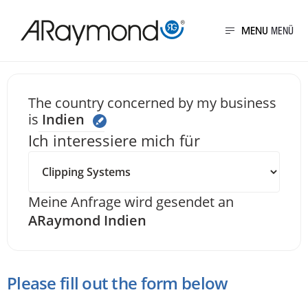
Direkt
zum
MENU
Inhalt
Senden Sie uns eine 
The country concerned by my business
is
Indien
Ich interessiere mich für
Meine Anfrage wird gesendet an
ARaymond Indien
Please fill out the form below