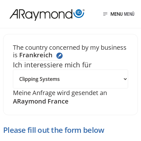
Direkt
zum
MENU
Inhalt
Senden Sie uns eine 
The country concerned by my business
is
Frankreich
Ich interessiere mich für
Meine Anfrage wird gesendet an
ARaymond France
Please fill out the form below