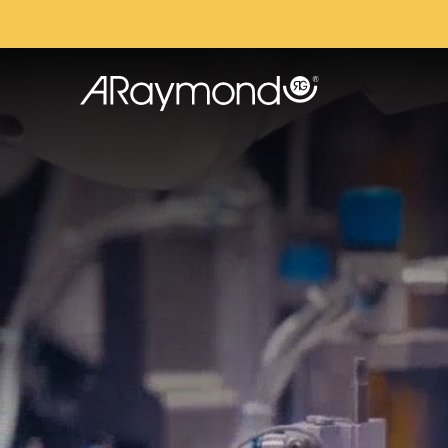
跳
转
到
主
要
内
容