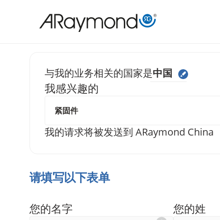
跳
转
到
主
要
与我的业务相关的国家是
中国
内
我感兴趣的
给我们发送
容
我的请求将被发送到
ARaymond China
请填写以下表单
您的名字
您的姓