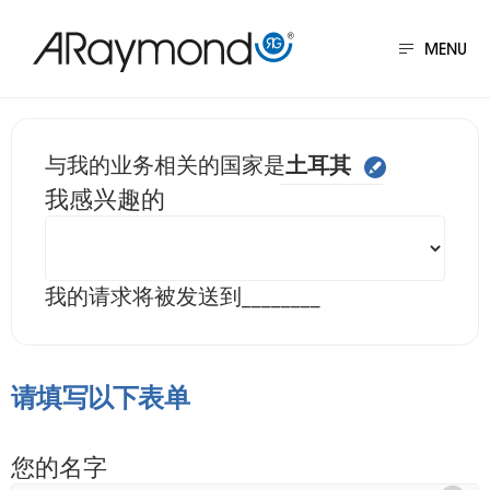
跳
转
MENU
到
主
要
给我们发送信息 土耳
与我的业务相关的国家是
土耳其
内
我感兴趣的
容
我的请求将被发送到
________
请填写以下表单
您的名字