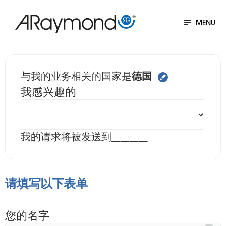
跳
转
MENU
到
主
要
给我们发送信息 德国
与我的业务相关的国家是
德国
内
我感兴趣的
容
我的请求将被发送到
________
请填写以下表单
您的名字