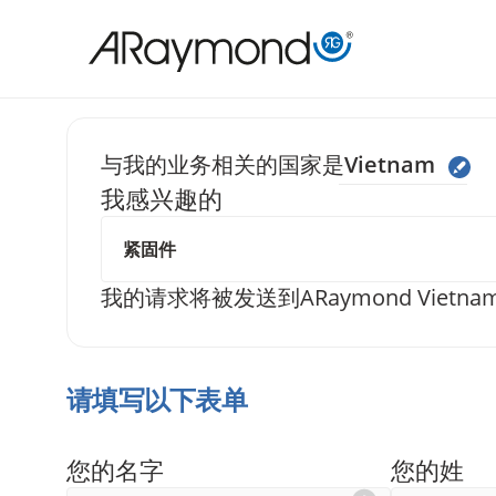
跳
转
到
主
要
与我的业务相关的国家是
Vietnam
内
我感兴趣的
给我们发送信
容
我的请求将被发送到
ARaymond Vietna
请填写以下表单
您的名字
您的姓