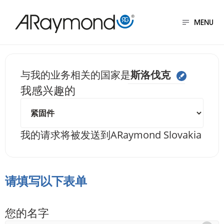
跳
转
MENU
到
主
要
给我们发送信息 斯洛
与我的业务相关的国家是
斯洛伐克
内
我感兴趣的
容
我的请求将被发送到
ARaymond Slovakia
请填写以下表单
您的名字