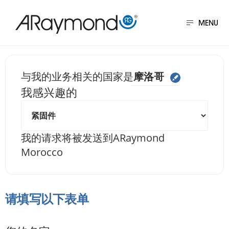
跳
转
MENU
到
主
要
给我们发送信息 摩洛
与我的业务相关的国家是
摩洛哥
内
我感兴趣的
容
我的请求将被发送到
ARaymond
Morocco
请填写以下表单