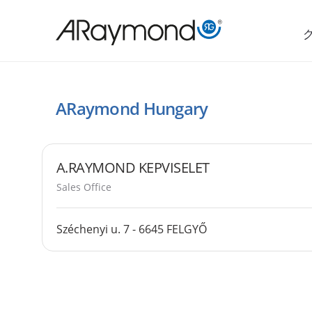
メ
イ
ン
コ
ン
ARaymond Hungary
テ
Presence
ン
ツ
A.RAYMOND KEPVISELET
に
Sales Office
移
Széchenyi u. 7 - 6645 FELGYŐ
動