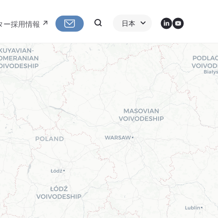
LinkedIn
Youtube
Search
日本
ター
採用情報
 in ハンガリー