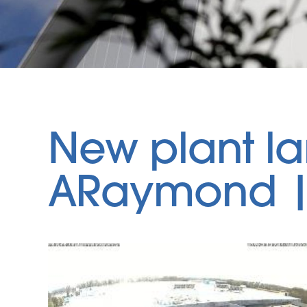
New plant la
ARaymond | 
Image