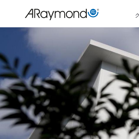
メ
イ
ン
コ
ン
テ
ン
ツ
に
移
動