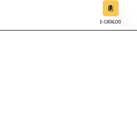
E-CATALOG
EN
DE
中文
日本
161
年の実績