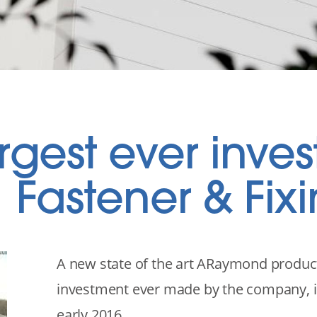
rgest ever inves
Fastener & Fix
Texte
A new state of the art ARaymond product
investment ever made by the company, is
early 2016.