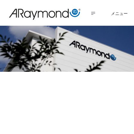
メ
イ
MENU
ン
コ
ン
テ
ン
ツ
に
ARaymond Building
移
動
EUR 50 Million Plant |
Global
Fastenernews -