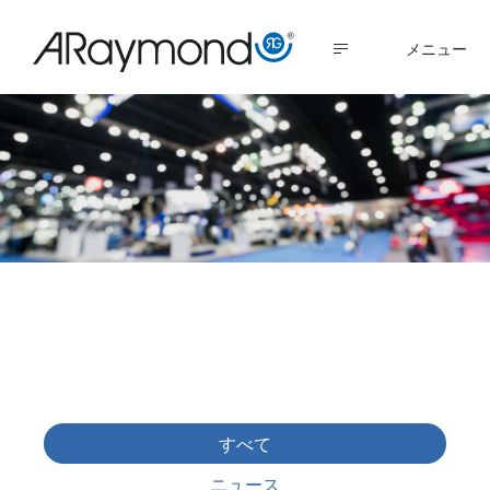
メ
イ
MENU
ン
コ
ン
テ
ン
ツ
に
ニュース＆イベント
移
動
すべて
ニュース