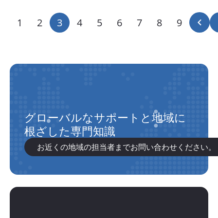
ペ
ペ
1
ペ
2
カ
3
ペ
4
ペ
5
ペ
6
ペ
7
ペ
8
ペ
9
前ペ
ー
ー
ー
レ
ー
ー
ー
ー
ー
ー
ジ
ジ
ジ
ン
ジ
ジ
ジ
ジ
ジ
ジ
送
ト
り
ペ
ー
ジ
グローバルなサポートと地域に
根ざした専門知識
お近くの地域の担当者までお問い合わせください。