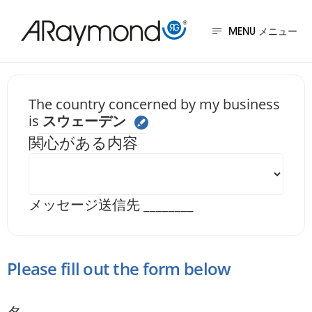
メ
イ
MENU
ン
コ
ン
Send us a messa
The country concerned by my business
is
スウェーデン
テ
関心がある内容
ン
ツ
に
メッセージ送信先
________
移
動
Please fill out the form below
名