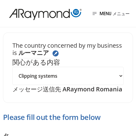
メ
イ
MENU
ン
コ
ン
Send us a messa
The country concerned by my business
is
ルーマニア
テ
関心がある内容
ン
ツ
に
メッセージ送信先
ARaymond Romania
移
動
Please fill out the form below
名