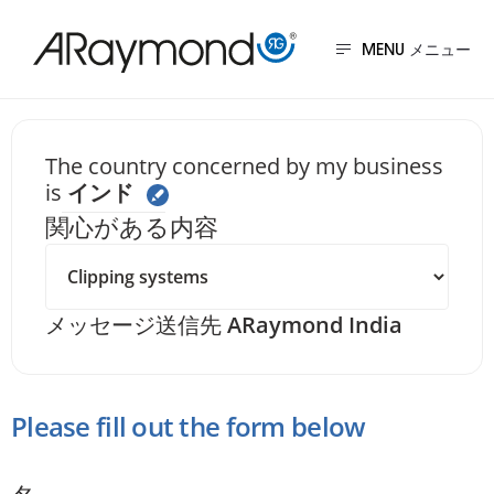
メ
イ
MENU
ン
コ
ン
Send us a messag
The country concerned by my business
テ
is
インド
関心がある内容
ン
ツ
に
メッセージ送信先
ARaymond India
移
動
Please fill out the form below