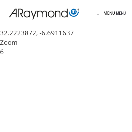
Direkt
zum
MENU
Inhalt
Senden Sie uns eine
32.2223872, -6.6911637
Zoom
6