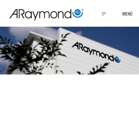
Direkt
zum
MENU
Inhalt
Robuste und
schnelle Befestigung
von Teilen am
Unterboden