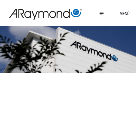
Direkt
zum
MENU
Inhalt
Juni 2011:
ARaymond stattet
Dacia und dem
Technischen